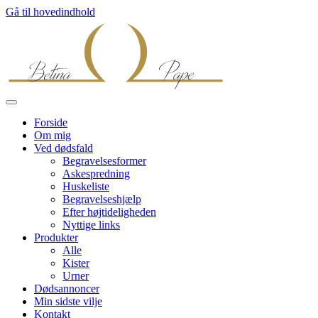
Gå til hovedindhold
Forside
Om mig
Ved dødsfald
Begravelsesformer
Askespredning
Huskeliste
Begravelseshjælp
Efter højtideligheden
Nyttige links
Produkter
Alle
Kister
Urner
Dødsannoncer
Min sidste vilje
Kontakt