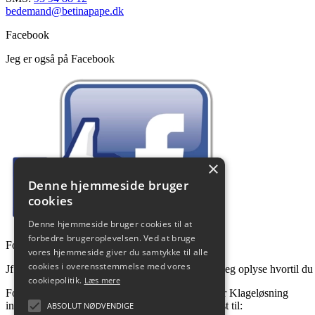
bedemand@betinapape.dk
Facebook
Jeg er også på Facebook
×
Denne hjemmeside bruger
cookies
Denne hjemmeside bruger cookies til at
forbedre brugeroplevelsen. Ved at bruge
Forbrugerklager
vores hjemmeside giver du samtykke til alle
cookies i overensstemmelse med vores
Jf. forbrugerklageloven pr. 1. oktober 2015, skal jeg oplyse hvortil du
cookiepolitik.
Læs mere
Forbrugerklager der ønskes behandlet i Center for Klageløsning
indsendes via
www.naevneneshus.dk
eller pr. post til:
ABSOLUT NØDVENDIGE