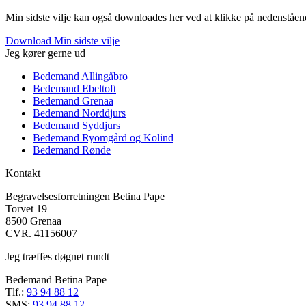
Min sidste vilje kan også downloades her ved at klikke på nedenståen
Download Min sidste vilje
Jeg kører gerne ud
Bedemand Allingåbro
Bedemand Ebeltoft
Bedemand Grenaa
Bedemand Norddjurs
Bedemand Syddjurs
Bedemand Ryomgård og Kolind
Bedemand Rønde
Kontakt
Begravelsesforretningen Betina Pape
Torvet 19
8500 Grenaa
CVR. 41156007
Jeg træffes døgnet rundt
Bedemand Betina Pape
Tlf.:
93 94 88 12
SMS:
93 94 88 12