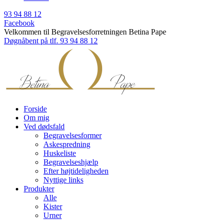
93 94 88 12
Facebook
Velkommen til Begravelsesforretningen Betina Pape
Døgnåbent på tlf. 93 94 88 12
Forside
Om mig
Ved dødsfald
Begravelsesformer
Askespredning
Huskeliste
Begravelseshjælp
Efter højtideligheden
Nyttige links
Produkter
Alle
Kister
Urner